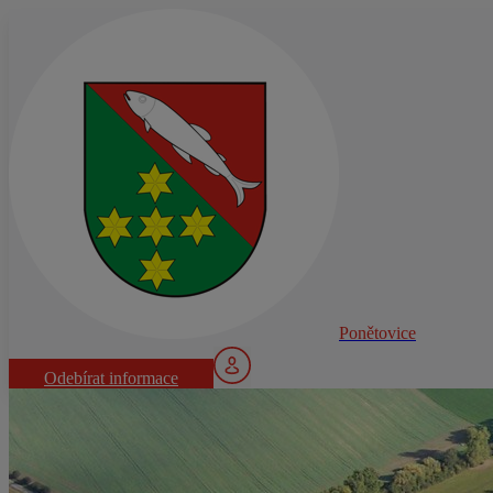
Ponětovice
Odebírat informace