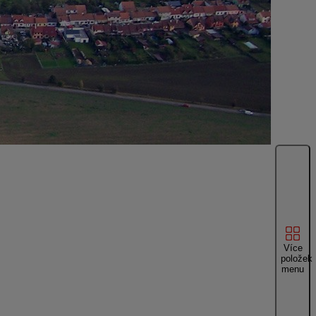
Více
položek
menu